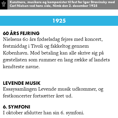
Kunstnere, musikere og komponister til fest for Igor Stravinsky med
Carl Nielsen ved hans side, Nimb den 2. december 1925
1925
60 ÅRS FEJRING
Nielsens 60 års fødselsdag fejres med koncert,
festmiddag i Tivoli og fakkeltog gennem
København. Mod betaling kan alle skrive sig på
gæstelisten som rummer en lang række af landets
kendteste navne.
LEVENDE MUSIK
Essaysamlingen Levende musik udkommer, og
festkoncerter fortsætter året ud.
6. SYMFONI
I oktober afslutter han sin 6. symfoni.