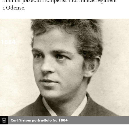
Han får job som trompetist i 16. militærregiment
i Odense.
1884
Carl Nielsen portrætfoto fra 1884