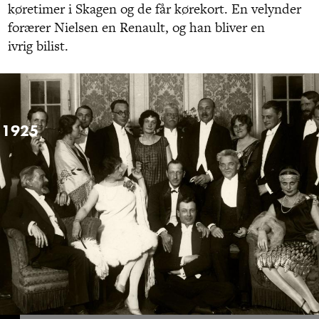
køretimer i Skagen og de får kørekort. En velynder
forærer Nielsen en Renault, og han bliver en
ivrig bilist.
1925