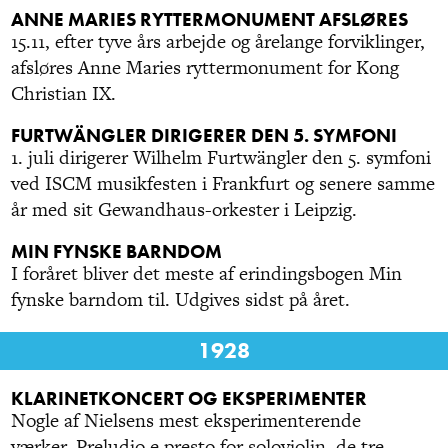
ANNE MARIES RYTTERMONUMENT AFSLØRES
15.11, efter tyve års arbejde og årelange forviklinger,
afsløres Anne Maries ryttermonument for Kong
Christian IX.
FURTWÄNGLER DIRIGERER DEN 5. SYMFONI
1. juli dirigerer Wilhelm Furtwängler den 5. symfoni
ved ISCM musikfesten i Frankfurt og senere samme
år med sit Gewandhaus-orkester i Leipzig.
MIN FYNSKE BARNDOM
I foråret bliver det meste af erindingsbogen Min
fynske barndom til. Udgives sidst på året.
1928
KLARINETKONCERT OG EKSPERIMENTER
Nogle af Nielsens mest eksperimenterende
værker, Preludio e presto for soloviolin, de tre