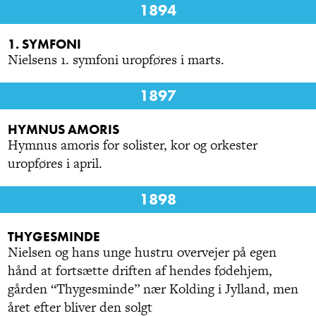
1894
1. SYMFONI
Nielsens 1. symfoni uropføres i marts.
1897
HYMNUS AMORIS
Hymnus amoris for solister, kor og orkester
uropføres i april.
1898
THYGESMINDE
Nielsen og hans unge hustru overvejer på egen
hånd at fortsætte driften af hendes fødehjem,
gården “Thygesminde” nær Kolding i Jylland, men
året efter bliver den solgt