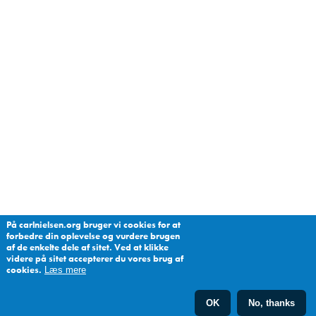
På carlnielsen.org bruger vi cookies for at
forbedre din oplevelse og vurdere brugen
af de enkelte dele af sitet. Ved at klikke
videre på sitet accepterer du vores brug af
cookies.
Læs mere
OK
No, thanks