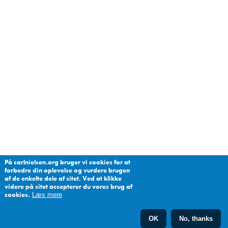
På carlnielsen.org bruger vi cookies for at
forbedre din oplevelse og vurdere brugen
af de enkelte dele af sitet. Ved at klikke
videre på sitet accepterer du vores brug af
cookies.
Læs mere
OK
No, thanks