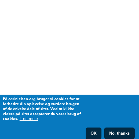
På carlnielsen.org bruger vi cookies for at
forbedre din oplevelse og vurdere brugen
af de enkelte dele af sitet. Ved at klikke
videre på sitet accepterer du vores brug af
cookies.
Læs mere
OK
No, thanks