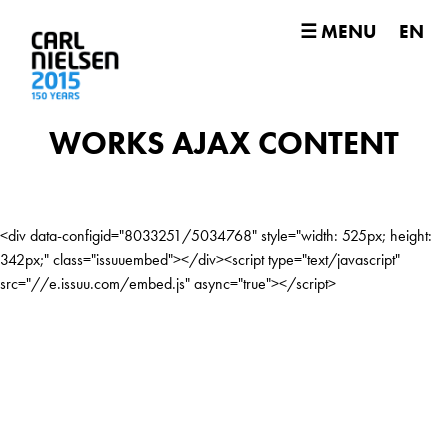
☰ MENU
EN
WORKS AJAX CONTENT
<div data-configid="8033251/5034768" style="width: 525px; height:
342px;" class="issuuembed"></div><script type="text/javascript"
src="//e.issuu.com/embed.js" async="true"></script>