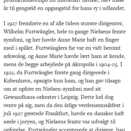
år til gengæld en opgangstid for hans ry i udlandet.
I 1927 fremførte en af alle tiders største dirigenter,
Wilhelm Furtwängler, hele to gange Nielsens femte
symfoni, og her havde Anne Marie haft en finger
med i spillet. Furtwänglers far var en vidt berømt
arkæolog, og Anne Marie havde lært ham at kende,
mens de begge arbejdede på Akropolis i 1904-05. I
1922, da Furtwängler første gang dirigerede i
København, opsøgte hun ham, og han gav tilsagn
om at opføre en Nielsen-symfoni med sit
Gewandhaus-orkester i Leipzig. Dette lod dog
vente på sig, men da den årlige verdensmusikfest i
juli 1927 gæstede Frankfurt, havde en dansker haft
sæde i juryen, og Nielsens femte var udvalgt til
opførelse. Furtwängler accepterede at dirigere, han