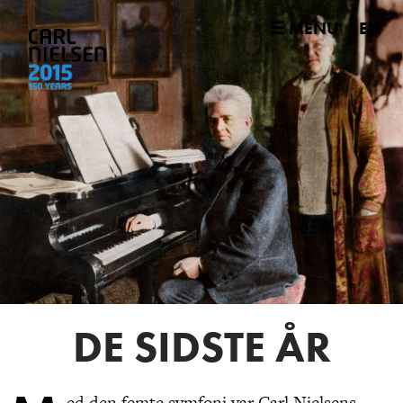
☰ MENU
EN
DE SIDSTE ÅR
ed den femte symfoni var Carl Nielsens