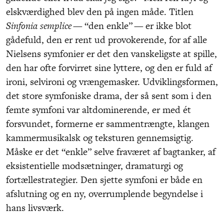
elskværdighed blev den på ingen måde. Titlen
Sinfonia semplice
— “den enkle” — er ikke blot
gådefuld, den er rent ud provokerende, for af alle
Nielsens symfonier er det den vanskeligste at spille,
den har ofte forvirret sine lyttere, og den er fuld af
ironi, selvironi og vrængemasker. Udviklingsformen,
det store symfoniske drama, der så sent som i den
femte symfoni var altdominerende, er med ét
forsvundet, formerne er sammentrængte, klangen
kammermusikalsk og teksturen gennemsigtig.
Måske er det “enkle” selve fraværet af bagtanker, af
eksistentielle modsætninger, dramaturgi og
fortællestrategier. Den sjette symfoni er både en
afslutning og en ny, overrumplende begyndelse i
hans livsværk.