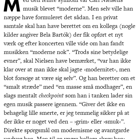
M
musik blevet “moderne”. Men selv ville han
næppe have formuleret det sådan. I en privat
samtale skal han have berettet om en kollega (nogle
kilder angiver Bela Bartók) der fik opført et nyt
værk og efter koncerten ville vide om han fandt
musikken “moderne nok”. “Trods sine betydelige
evner”, skal Nielsen have bemærket, “var han ikke
klar over at man ikke skal jagte ›modernitet‹, men
blot forsøge at være sig selv”. Og han beretter om et
“smalt stræde” med “en masse små modhager”, en
slags mentalt
checkpoint
som han i tanken lader sin
egen musik passere igennem. “Giver det ikke en
behagelig lille smerte, er jeg temmelig sikker på at
der ikke er noget ved den – ›grim‹ eller ›smuk‹”.
Direkte spørgsmål om modernisme og avantgarde
undveg han. Men til en yngre kollega skrev han: