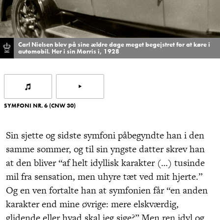
Carl Nielsen blev på sine ældre dage meget begejstret for at køre i
automobil. Her i sin Morris i, 1928
SYMFONI NR. 6 (CNW 30)
Sin sjette og sidste symfoni påbegyndte han i den
samme sommer, og til sin yngste datter skrev han
at den bliver “af helt idyllisk karakter (…) tusinde
mil fra sensation, men uhyre tæt ved mit hjerte.”
Og en ven fortalte han at symfonien får “en anden
karakter end mine øvrige: mere elskværdig,
glidende eller hvad skal jeg sige?” Men ren idyl og