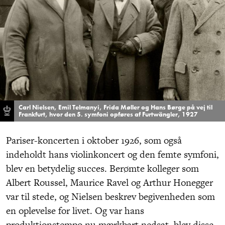
Carl Nielsen, Emil Telmanyi, Frida Møller og Hans Børge på vej til
Frankfurt, hvor den 5. symfoni opføres af Furtwängler, 1927
Pariser-koncerten i oktober 1926, som også
indeholdt hans violinkoncert og den femte symfoni,
blev en betydelig succes. Berømte kolleger som
Albert Roussel, Maurice Ravel og Arthur Honegger
var til stede, og Nielsen beskrev begivenheden som
en oplevelse for livet. Og var hans
produktionstempo nu mærkbart nedsat, blev disse