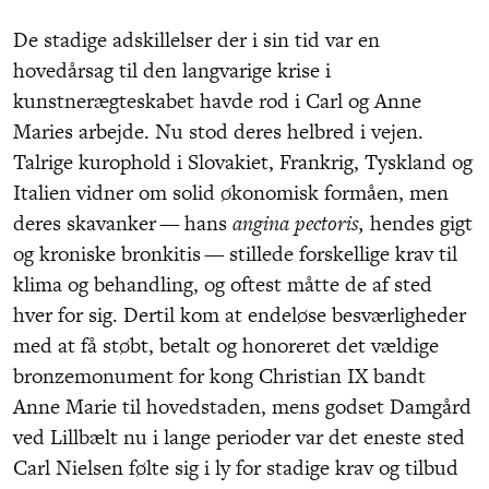
De stadige adskillelser der i sin tid var en
hovedårsag til den langvarige krise i
kunstnerægteskabet havde rod i Carl og Anne
Maries arbejde. Nu stod deres helbred i vejen.
Talrige kurophold i Slovakiet, Frankrig, Tyskland og
Italien vidner om solid økonomisk formåen, men
deres skavanker — hans
angina pectoris,
hendes gigt
og kroniske bronkitis — stillede forskellige krav til
klima og behandling, og oftest måtte de af sted
hver for sig. Dertil kom at endeløse besværligheder
med at få støbt, betalt og honoreret det vældige
bronzemonument for kong Christian IX bandt
Anne Marie til hovedstaden, mens godset Damgård
ved Lillbælt nu i lange perioder var det eneste sted
Carl Nielsen følte sig i ly for stadige krav og tilbud