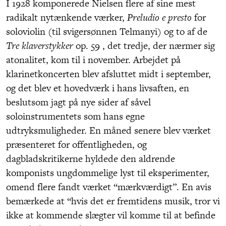
I 1928 komponerede Nielsen flere af sine mest
radikalt nytænkende værker,
Preludio e presto
for
soloviolin (til svigersønnen Telmanyi) og to af de
Tre klaverstykker
op. 59 , det tredje, der nærmer sig
atonalitet, kom til i november. Arbejdet på
klarinetkoncerten blev afsluttet midt i september,
og det blev et hovedværk i hans livsaften, en
beslutsom jagt på nye sider af såvel
soloinstrumentets som hans egne
udtryksmuligheder. En måned senere blev værket
præsenteret for offentligheden, og
dagbladskritikerne hyldede den aldrende
komponists ungdommelige lyst til eksperimenter,
omend flere fandt værket “mærkværdigt”. En avis
bemærkede at “hvis det er fremtidens musik, tror vi
ikke at kommende slægter vil komme til at befinde