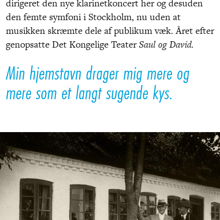
dirigeret den nye klarinetkoncert her og desuden
den femte symfoni i Stockholm, nu uden at
musikken skræmte dele af publikum væk. Året efter
genopsatte Det Kongelige Teater
Saul og David.
Min hjemstavn drager mig mere og
mere som et langt sugende kys.