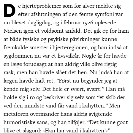
D
e hjerteproblemer som for alvor meldte sig
efter afslutningen af den femte symfoni var
nu blevet dagligdag, og i februar 1926 oplevede
Nielsen igen et voldsomt anfald. Det gik op for ham
at både fysiske og psykiske påvirkninger kunne
fremkalde smerter i hjerteregionen, og han indså at
sygdommen nu var et livsvilkår. Nogle år før havde
en læge forudsagt at han aldrig ville blive rigtig
rask, men han havde slået det hen. Nu indså han at
lægen havde haft ret. ”Først nu begynder jeg at
kende mig selv. Det hele er svært, svært!” Han må
holde sig i ro og beskriver sig selv som “et skib der
ved den mindste vind får vand i kahytten.” Men
metaforen overmander hans aldrig svigtende
humoristiske sans, og han tilføjer: “Det kunne godt
blive et slagord: ›Han har vand i kahytten!‹”