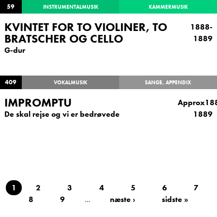
59
INSTRUMENTALMUSIK
KAMMERMUSIK
KVINTET FOR TO VIOLINER, TO
1888-
BRATSCHER OG CELLO
1889
G-dur
409
VOKALMUSIK
SANGE, APPENDIX
IMPROMPTU
Approx18
De skal rejse og vi er bedrøvede
1889
1
2
3
4
5
6
7
8
9
…
næste ›
sidste »